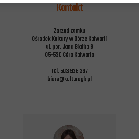
Kontakt
Zarząd zamku
Ośrodek Kultury w Górze Kalwarii
ul. por. Jana Białka 9
05-530 Góra Kalwaria
tel. 503 928 337
biuro@kulturagk.pl