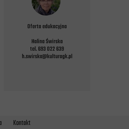
Oferta edukacyjna
Halina Świrska
tel. 693 022 639
h.swirska@kulturagk.pl
a
Kontakt