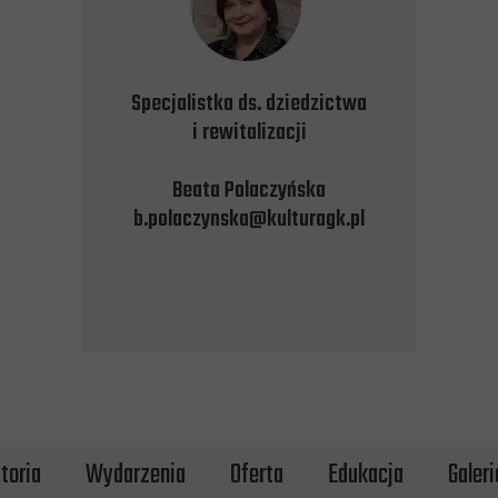
Specjalistka ds. dziedzictwa
i rewitalizacji
Beata Polaczyńska
b.polaczynska@kulturagk.pl
toria
Wydarzenia
Oferta
Edukacja
Galeri