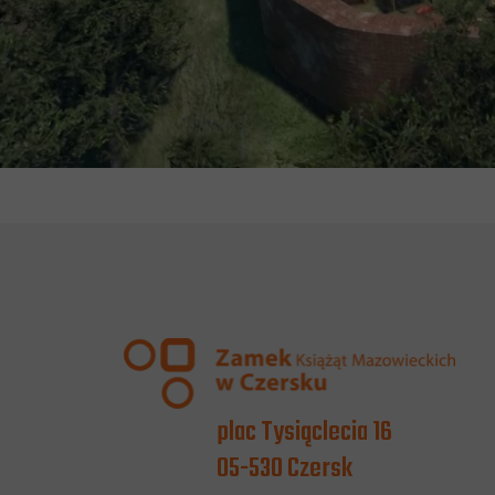
plac Tysiąclecia 16
05-530 Czersk