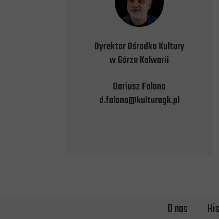
Dyrektor Ośrodka Kultury
w Górze Kalwarii
Dariusz Falana
d.falana@kulturagk.pl
O nas
His