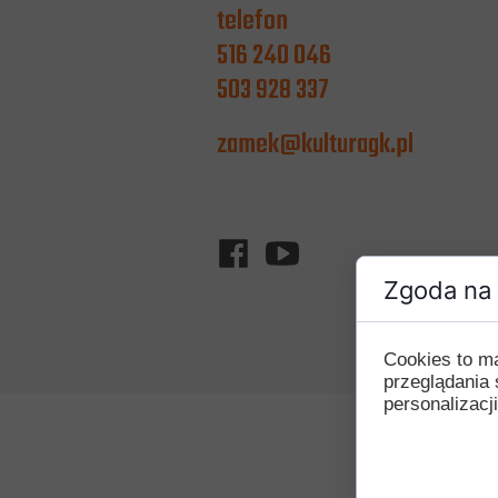
telefon
516 240 046
503 928 337
zamek@kulturagk.pl
Zgoda na 
Cookies to m
przeglądania 
personalizacji