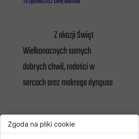
Tu sprawdzisz ceny biletów
Z okazji Świąt
Wielkanocnych samych
dobrych chwil, radości w
sercach oraz mokrego dyngusa
Zgoda na pliki cookie