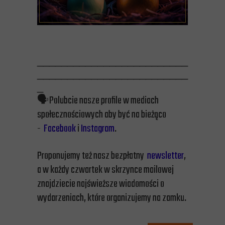
_________________________
_________________________
_
🗣️Polubcie nasze profile w mediach
społecznościowych aby być na bieżąco
-
Facebook
i
Instagram
.
Proponujemy też nasz bezpłatny
newsletter
,
a w każdy czwartek w skrzynce mailowej
znajdziecie najświeższe wiadomości o
wydarzeniach, które organizujemy na zamku.