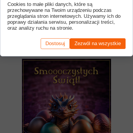
życzy zespół Ośrodka
Cookies to małe pliki danych, które są
przechowywane na Twoim urządzeniu podczas
przeglądania stron internetowych. Używamy ich do
Kultury w Górze Kalwarii
🐥🐥
poprawy działania serwisu, personalizacji treści,
oraz analizy ruchu na stronie.
🐥🐥🐥🐥
Dostosuj
Zezwól na wszystkie