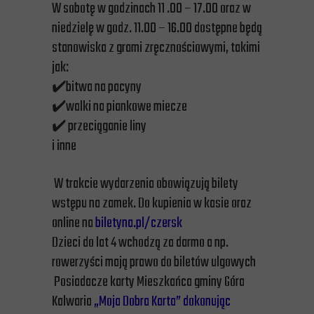
W sobotę w godzinach 11 .00 – 17.00 oraz w
niedzielę w godz. 11.00 – 16.00 dostępne będą
stanowiska z grami zręcznościowymi, takimi
jak:
✔️bitwa na pacyny
✔️walki na piankowe miecze
✔️ przeciąganie liny
i inne
W trakcie wydarzenia obowiązują bilety
wstępu na zamek. Do kupienia w kasie oraz
online na
biletyna.pl/czersk
Dzieci do lat 4 wchodzą za darmo a np.
rowerzyści mają prawo do biletów ulgowych
Posiadacze karty Mieszkańca gminy Góra
Kalwaria
„Moja Dobra Karta” dokonując