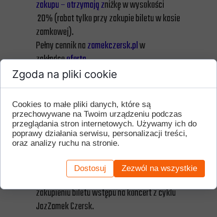
zakupu – otrzymają z
niżkę w wysokości
20% (rabat tylko przy zakupie biletu w kasie
zamkowej).
Pełny cennik na
zamekczersk.pl
w
zakładce
oferta.
Zgoda na pliki cookie
WAŻNA INFORMACJA dla
Cookies to małe pliki danych, które są
odwiedzających nas w niedzielę
przechowywane na Twoim urządzeniu podczas
26 lipca
przeglądania stron internetowych. Używamy ich do
poprawy działania serwisu, personalizacji treści,
Drodzy Państwo, jeśli wybierzecie się do
oraz analizy ruchu na stronie.
nas w niedzielę 26 lipca, uprzejmie
informujemy, że tego dnia od godz. 16.00
Dostosuj
Zezwól na wszystkie
wejście na zamek będzie możliwy dopiero po
zakupieniu biletu wstępu na koncert z cyklu
JazZamek Czersk.