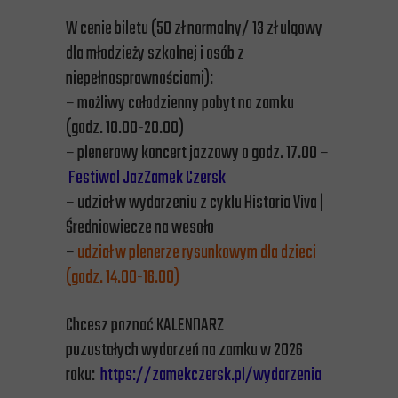
W cenie biletu (50 zł normalny/ 13 zł ulgowy
dla młodzieży szkolnej i osób z
niepełnosprawnościami):
– możliwy całodzienny pobyt na zamku
(godz. 10.00-20.00)
– plenerowy koncert jazzowy o godz. 17.00 –
Festiwal JazZamek Czersk
– udział w wydarzeniu z cyklu Historia Viva |
Średniowiecze na wesoło
–
udział w plenerze rysunkowym dla dzieci
(godz. 14.00-16.00)
Chcesz poznać KALENDARZ
pozostałych wydarzeń na zamku w 2026
roku:
https://zamekczersk.pl/wydarzenia