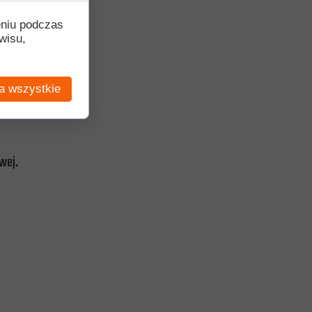
eniu podczas
wisu,
a wszystkie
owej.
.