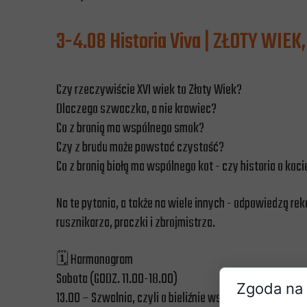
3-4.08 Historia Viva | ZŁOTY WIE
Czy rzeczywiście XVI wiek to Złoty Wiek?
Dlaczego szwaczka, a nie krawiec?
Co z bronią ma wspólnego smok?
Czy z brudu może powstać czystość?
Co z bronią białą ma wspólnego kot - czy historia o ko
Na te pytania, a także na wiele innych - odpowiedzą r
rusznikarza, praczki i zbrojmistrza.
🗓️ Harmonogram
Sobota (GODZ. 11.00-18.00)
Zgoda na 
13.00 – Szwalnia, czyli o bieliźnie wszelakiej