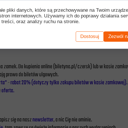
ałe pliki danych, które są przechowywane na Twoim urządz
stron internetowych. Używamy ich do poprawy działania ser
 treści, oraz analizy ruchu na stronie.
Dostosuj
Zezwól n
a zamek. Do kupienia online (biletyna.pl/czersk) lub w kasie zamk
ają prawo do biletów ulgowych.
rta"
-
rabat 20% (dotyczy tylko zakupu biletów w kasie zamkowej)
e
oferta.
apisz się na nasz
newsletter
, a nic Cię nie ominie.
ie
, tam zawsze są świeże informacje o naszych wydarzeniach.