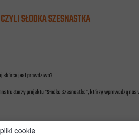
K, CZYLI SŁODKA SZESNASTKA
ciej skórce jest prawdziwa?
ekonstruktorzy projektu "Słodka Szesnastka", którzy wprowadzą nas
pliki cookie