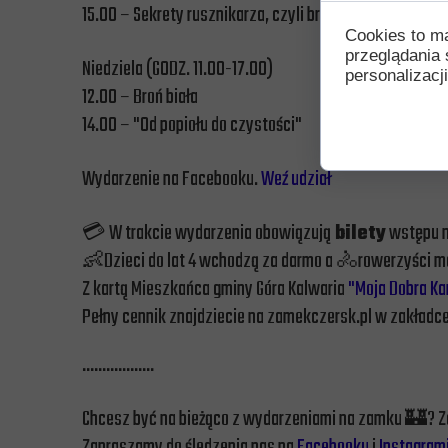
15.00 – Sekrety rusznikarza, czyli broń palna w XVI w
Cookies to m
przeglądania 
Niedziela (GODZ. 11.00-17.00)
personalizacji
12.00 – Broń biała
14.00 – "Od popiołu do czystości"
Wydarzenie na Facebooku.
Weź udział
💳 W trakcie wydarzenia obowiązują
bilety
wstępu n
👶Dzieci do lat 4 wchodzą za darmo a 🚴rowerzyści m
Z kartą Mieszkańca gminy Góra Kalwaria
"Moja Dobra Ka
Pełny cennik znajdziecie na zamekczersk.pl w zakładc
………………
Chcesz być na bieżąco z wydarzeniami na zamku 🏰? Z
Zapraszamy do śledzenia nas na
Facebooku
i
Instagram