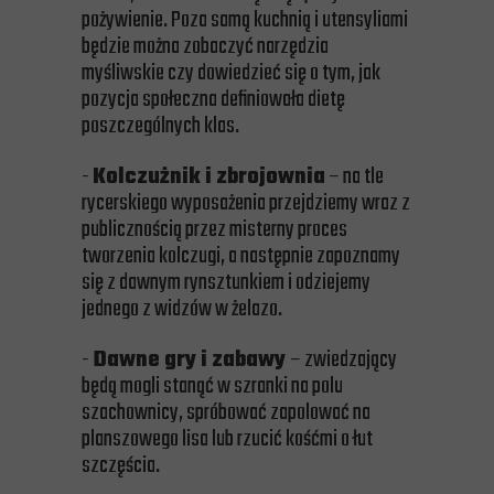
pożywienie. Poza samą kuchnią i utensyliami
będzie można zobaczyć narzędzia
myśliwskie czy dowiedzieć się o tym, jak
pozycja społeczna definiowała dietę
poszczególnych klas.
-
Kolczużnik i zbrojownia
– na tle
rycerskiego wyposażenia przejdziemy wraz z
publicznością przez misterny proces
tworzenia kolczugi, a następnie zapoznamy
się z dawnym rynsztunkiem i odziejemy
jednego z widzów w żelazo.
-
Dawne gry i zabawy
– zwiedzający
będą mogli stanąć w szranki na polu
szachownicy, spróbować zapolować na
planszowego lisa lub rzucić kośćmi o łut
szczęścia.