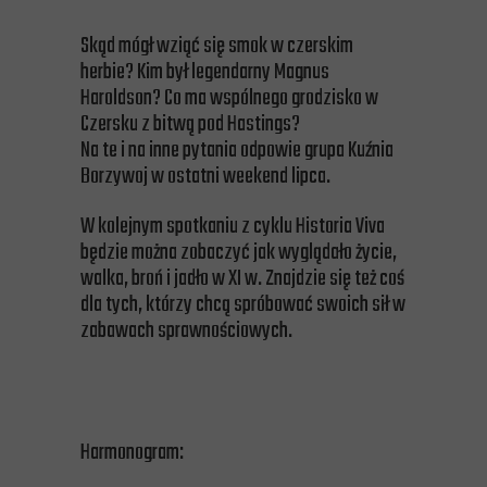
Skąd mógł wziąć się smok w czerskim
herbie? Kim był legendarny Magnus
Haroldson? Co ma wspólnego grodzisko w
Czersku z bitwą pod Hastings?
Na te i na inne pytania odpowie grupa Kuźnia
Borzywoj w ostatni weekend lipca.
W kolejnym spotkaniu z cyklu Historia Viva
będzie można zobaczyć jak wyglądało życie,
walka, broń i jadło w XI w. Znajdzie się też coś
dla tych, którzy chcą spróbować swoich sił w
zabawach sprawnościowych.
Harmonogram: