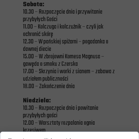
Sobota:
10.30 – Rozpoczęcie dnia i przywitanie
przybyłych Gości
11.00 – Kolczuga i kolczużnik – czyli jak
ochronić skórę
12.30 – W pańskiej spiżarni – pogadanka o
dawnej diecie
15.00 – W zbrojowni Komesa Magnusa –
gawęda o smoku z Czerska
17.00 – Skrzynia i worki z sianem – zabawa z
udziałem publiczności
18.00 – Zakończenie dnia
Niedziela:
10.30 – Rozpoczęcie dnia i powitanie
przybyłych gości
12.00 – Warsztaty rozpalania ognia
krzesiwem
13.00 – W pańskiej spiżarni