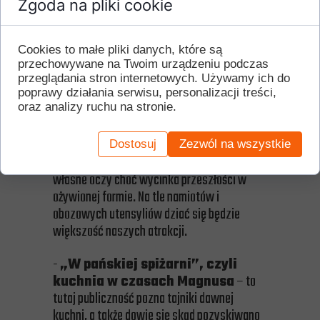
Zgoda na pliki cookie
14.00 – Gry i zabawy plebejskie z udziałem
publiczności
15.00 – Zakończenie weekendu
Cookies to małe pliki danych, które są
przechowywane na Twoim urządzeniu podczas
przeglądania stron internetowych. Używamy ich do
poprawy działania serwisu, personalizacji treści,
oraz analizy ruchu na stronie.
Stanowiska:
-
Diorama obozowiska
– nic tak nie
Dostosuj
Zezwól na wszystkie
przemawia do wyobraźni jak zobaczenie na
własne oczy choć wycinka przeszłości w
ożywionej formie. Na tle namiotów i
obozowych utensyliów dziać się będzie
większość naszych atrakcji.
-
„W pańskiej spiżarni”, czyli
kuchnia w czasach Magnusa
– to
tutaj publiczność pozna tajniki dawnej
kuchni, a także dowie się skąd pozyskiwano