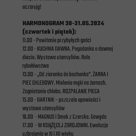
oczarują!
HARMONOGRAM 30-31.05.2024
(czwartek i piątek):
11.00 - Powitanie przybyłych gości
12.00 - KUCHNIA DAWNA. Pogadanka o dawnej
diecie. Wystawa utensyliów. Rola
rybołówstwa
13.00 - „Od ziarenka do bochenka”. ŻARNA I
PIEC CHLEBOWY. Mielenie mąki na żarnach.
Zagniatanie chleba. ROZPALANIE PIECA
15.00 - BARTNIK – pszczele opowieści i
wystawa utensyliów
16.00 - MAGNUS i Smok z Czerska. Gawęda
17.00 - W KSIĄŻĘCEJ ZBROJOWNI. Ewolucja
uzbrojenia w XI i XII wieku