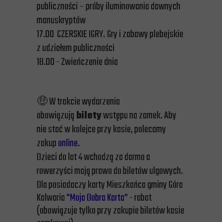
publiczności – próby iluminowania dawnych
manuskryptów
17.00 CZERSKIE IGRY.
Gry i zabawy plebejskie
z udziałem publiczności
18.00 - Zwieńczenie dnia
🤑 W trakcie wydarzenia
obowiązują
bilety
wstępu na zamek. Aby
nie stać w kolejce przy kasie, polecamy
zakup
online.
Dzieci do lat 4 wchodzą za darmo a
rowerzyści mają prawo do biletów ulgowych.
Dla
posiadaczy
karty Mieszkańca gminy Góra
Kalwaria
"Moja Dobra Karta"
- rabat
(obowiązuje tylko przy zakupie biletów kasie