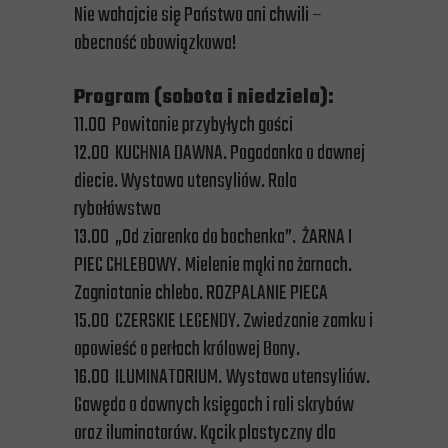
Nie wahajcie się Państwo ani chwili –
obecność obowiązkowa!
Program (sobota i niedziela):
11.00 Powitanie przybyłych gości
12.00 KUCHNIA DAWNA. Pogadanka o dawnej
diecie. Wystawa utensyliów. Rola
rybołówstwa
13.00 „Od ziarenka do bochenka”. ŻARNA I
PIEC CHLEBOWY.
Mielenie mąki na żarnach.
Zagniatanie chleba. ROZPALANIE PIECA
15.00 CZERSKIE LEGENDY. Zwiedzanie zamku i
opowieść o perłach królowej Bony.
16.00 ILUMINATORIUM.
Wystawa utensyliów.
Gawęda o dawnych księgach i roli skrybów
oraz iluminatorów. Kącik plastyczny dla