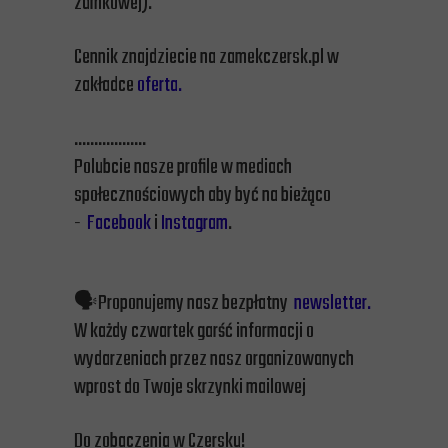
zamkowej).
Cennik znajdziecie na zamekczersk.pl w
zakładce
oferta.
………………
Polubcie nasze profile w mediach
społecznościowych aby być na bieżąco
-
Facebook
i
Instagram
.
🗣️Proponujemy nasz bezpłatny
newsletter.
W każdy czwartek garść informacji o
wydarzeniach przez nasz organizowanych
wprost do Twoje skrzynki mailowej
Do zobaczenia w Czersku!