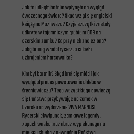
Jak ta odległa batalia wpłynęła na wygląd
ówczesnego świata? Skąd wziął się angielski
książę na Mazowszu? Czyje szczątki zostały
odkryte w tajemniczym grobie nr 609 na
czerskim zamku? Co przy nich znaleziono?
Jaką bronią władał rycerz, a co było
uzbrojeniem harcownika?
Kim był bartnik? Skąd brał się miód i jak
wyglądał proces powstawania chleba w
średniowieczu? Tego wszystkiego dowiedzą
się Państwo przybywając na zamek w
Czersku na wydarzenie VIVA MAGNUS!
Rycerski ekwipunek, zamkowe legendy,
zapach wosku oraz obraz wypiekanego na
miejscu chleba z pewnością Państwa