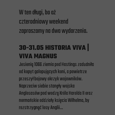
W ten długi, bo aż
czterodniowy weekend
zapraszamy na dwa wydarzenia.
30-31.05 HISTORIA VIVA |
VIVA MAGNUS
Jesienią 1066 ziemia pod Hastings zadudniła
od kopyt galopujących koni, a powietrze
przeszył bojowy okrzyk wojowników.
Naprzeciw siebie stanęły wojska
Anglosasów pod wodzą Króla Harolda II oraz
normańskie oddziały księcia Wilhelma, by
rozstrzygnąć losy Anglii...