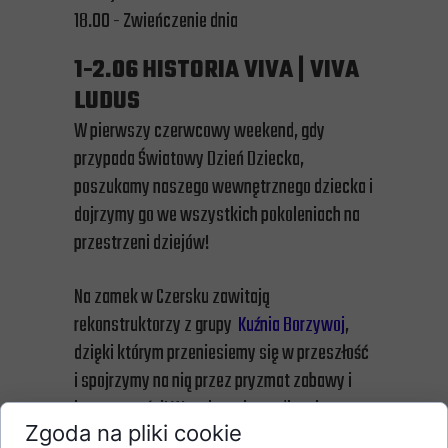
18.00 - Zwieńczenie dnia
1-2.06 HISTORIA VIVA | VIVA
LUDUS
W pierwszy czerwcowy weekend, gdy
przypada Światowy Dzień Dziecka,
poszukamy naszego wewnętrznego dziecka i
dojrzymy go we wszystkich pokoleniach na
przestrzeni dziejów!
Na zamek w Czersku zawitają
rekonstruktorzy z grupy
Kuźnia Borzywoj
,
dzięki którym przeniesiemy się w przeszłość
i spojrzymy na nią przez pryzmat zabawy i
kreatywności! Wszak nasi przodkowie,
Zgoda na pliki cookie
podobnie jak my, mimo trudów codziennego