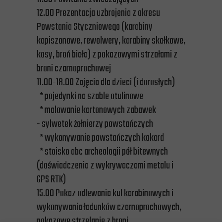
12.00 Prezentacja uzbrojenia z okresu
Powstania Styczniowego (karabiny
kapiszonowe, rewolwery, karabiny skałkowe,
kosy, broń biała) z pokazowymi strzałami z
broni czarnoprochowej
11.00-18.00 Zajęcia dla dzieci (i dorosłych)
* pojedynki na szable otulinowe
* malowanie kartonowych zabawek
- sylwetek żołnierzy powstańczych
* wykonywanie powstańczych kokard
* stoisko abc archeologii pół bitewnych
(doświadczenia z wykrywaczami metalu i
GPS RTK)
15.00 Pokaz odlewania kul karabinowych i
wykonywania ładunków czarnoprochowych,
pokazowe strzelanie z broni