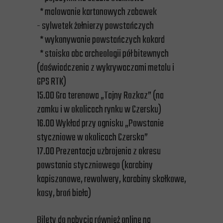
* malowanie kartonowych zabawek
- sylwetek żołnierzy powstańczych
* wykonywanie powstańczych kokard
* stoisko abc archeologii pół bitewnych
(doświadczenia z wykrywaczami metalu i
GPS RTK)
15.00 Gra terenowa „Tajny Rozkaz” (na
zamku i w okolicach rynku w Czersku)
16.00 Wykład przy ognisku „Powstanie
styczniowe w okolicach Czerska”
17.00 Prezentacja uzbrojenia z okresu
powstania styczniowego (karabiny
kapiszonowe, rewolwery, karabiny skałkowe,
kosy, broń biała)
Bilety do nabycia również online na