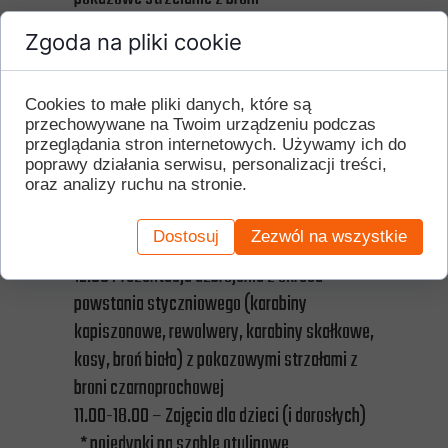
16.00 Wykład „Powstanie Styczniowe na
Zgoda na pliki cookie
Mazowszu”
17.00 Prezentacja uzbrojenia z okresu
Cookies to małe pliki danych, które są
Powstania Styczniowego (karabiny
przechowywane na Twoim urządzeniu podczas
kapiszonowe, rewolwery, karabiny skałkowe,
przeglądania stron internetowych. Używamy ich do
kosy, broń biała)
poprawy działania serwisu, personalizacji treści,
oraz analizy ruchu na stronie.
Niedziela
Dostosuj
Zezwól na wszystkie
11.00 Powitanie zwiedzających
12.00 Prezentacja uzbrojenia z okresu
powstania styczniowego (karabiny
kapiszonowe, rewolwery, karabiny skałkowe,
kosy, broń biała) z pokazowymi strzałami z
broni czarnoprochowej
11.00-18.00 – Zajęcia dla dzieci (i dorosłych)
* pojedynki na szable otulinowe