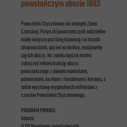
powstańczym obozie 1863
Powstanie Styczniowe nie ominęło Ziemi
Czerskiej. Potyczki powstańczych oddziałów
miały miejsce pod Górą Kalwarią i w lasach
chojnowskich, gdzieś w okolicy znajdowały
się ich obozy. Na zamku będzie można
zobaczyć rekonstrukcję obozu
powstańczego z dwoma namiotami,
paleniskami, kozłami z karabinami i kosami, a
także wystawę oryginalnych militariów z
czasów Powstania Styczniowego.
PROGRAM PIKNIKU:
Sobota
11.00 Powitanie zwiedzających