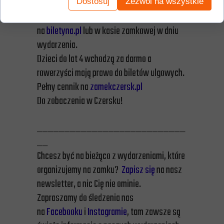
Dostosuj
Zezwól na wszystkie
Bilety w cenie 18 zł/13 zł dostępne online
na
biletyna.pl
lub w kasie zamkowej w dniu
wydarzenia.
Dzieci do lat 4 wchodzą za darmo a
rowerzyści mają prawo do biletów ulgowych.
Pełny cennik na
zamekczersk.pl
Do zobaczenia w Czersku!
___________________________
__
Chcesz być na bieżąco z wydarzeniami, które
organizujemy na zamku?
Zapisz się
na nasz
newsletter, a nic Cię nie ominie.
Zapraszamy do śledzenia nas
na
Facebooku
i
Instagramie
, tam zawsze są