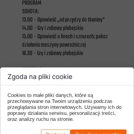
PROGRAM
SOBOTA:
13.00 – Opowieść „od przędzy do tkaniny”
14.00 – Gry i zabawy plebejskie
15.00 – Opowieść o linach i sznurach; pokaz
działania maszyny powroźniczej
16.30 – Gry i zabawy plebejskie
NIEDZIELA:
Zgoda na pliki cookie
12.00 – Gry i zabawy plebejskie
13.00 – Tajemnice ceramiki średniowiecznej;
mini prelekcja archeologiczna
Cookies to małe pliki danych, które są
przechowywane na Twoim urządzeniu podczas
14.00 – Opowieść o linach i sznurach; pokaz
przeglądania stron internetowych. Używamy ich do
działania maszyny powroźniczej z udziałem
poprawy działania serwisu, personalizacji treści,
publiczności
oraz analizy ruchu na stronie.
15.00 – Gry i zabawy plebejskie