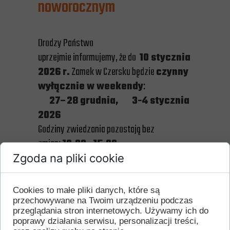
noworocznym
Drodzy Państwo
uprzejmie informujemy, że do
10 stycznia
2026 r.
Zamek w Czersku będzie
czynny
wyłącznie w weekendy
:
27–28 grudnia,
3-4 stycznia
2026
Godziny zwiedzania pozostają bez
zmian:
10.00–15.00
.
Zgoda na pliki cookie
W pozostałe dni zamek będzie nieczynny.
Cookies to małe pliki danych, które są
Dziękujemy za wyrozumiałość i zapraszamy
przechowywane na Twoim urządzeniu podczas
przeglądania stron internetowych. Używamy ich do
do odwiedzin
poprawy działania serwisu, personalizacji treści,