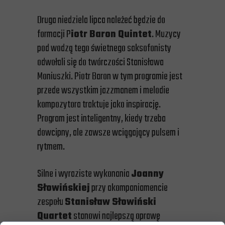
Druga niedziela lipca należeć będzie do
formacji P
iotr Baron Quintet
. Muzycy
pod wodzą tego świetnego saksofonisty
odwołali się do twórczości Stanisława
Moniuszki. Piotr Baron w tym programie jest
przede wszystkim jazzmanem i melodie
kompozytora traktuje jako inspirację.
Program jest inteligentny, kiedy trzeba
dowcipny, ale zawsze wciągający pulsem i
rytmem.
Silne i wyraziste wykonania
Joanny
Słowińskiej
przy akompaniamencie
zespołu
Stanisław Słowiński
Quartet
stanowi najlepszą oprawę