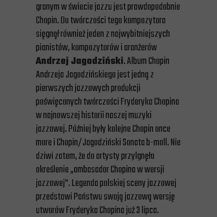
granym w świecie jazzu jest prawdopodobnie
Chopin. Do twórczości tego kompozytora
sięgnął również jeden z najwybitniejszych
pianistów, kompozytorów i aranżerów
Andrzej Jagodziński
. Album Chopin
Andrzeja Jagodzińskiego jest jedną z
pierwszych jazzowych produkcji
poświęconych twórczości Fryderyka Chopina
w najnowszej historii naszej muzyki
jazzowej. Później były kolejne Chopin once
more i Chopin/Jagodziński Sonata b-moll. Nie
dziwi zatem, że do artysty przylgnęło
określenie „ambasador Chopina w wersji
jazzowej". Legenda polskiej sceny jazzowej
przedstawi Państwu swoją jazzową wersję
utworów Fryderyka Chopina już 3 lipca.