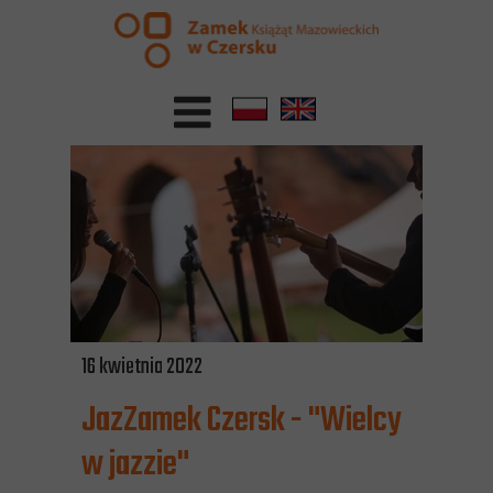
16 kwietnia 2022
JazZamek Czersk - "Wielcy
w jazzie"