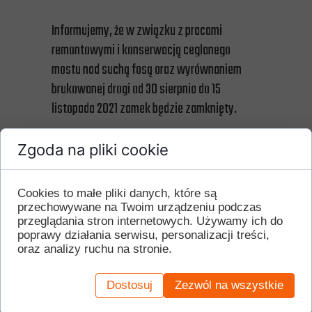
Informujemy, że w związku z pracami
remontowymi i konserwacją ceglanego
mostu nad suchą fosą oraz wyrównaniem
brukowanej drogi od 30 sierpnia do 15
listopada 2021 zamek będzie zamknięty.
Zgoda na pliki cookie
Cookies to małe pliki danych, które są
przechowywane na Twoim urządzeniu podczas
Finansowanie projektu:
przeglądania stron internetowych. Używamy ich do
Ministerstwo Kultury, Dziedzictwa
poprawy działania serwisu, personalizacji treści,
Narodowego i Sportu, Mazowiecki
oraz analizy ruchu na stronie.
Wojewódzki Konserwator Zabytków, Gmina
Dostosuj
Zezwól na wszystkie
Góra Kalwaria oraz Ośrodek Kultury w Górze
Kalwarii.