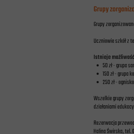
Grupy zorgani
Grupy zorganizowane
Uczniowie szkół z te
Istnieje możliwoś
50 zł - grupa sa
150 zł - grupa 
250 zł - ognisk
Wszelkie grupy zorg
działaniami edukac
Rezerwacja przewodn
Halina Świrska, tel.