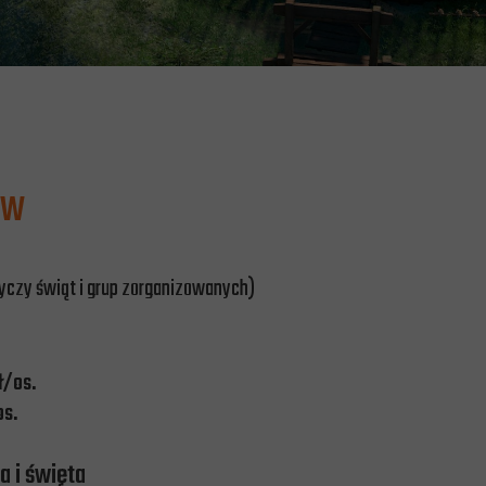
ÓW
tyczy
świąt
i
grup zorganizowanych)
zł/os.
ł/os.
ela i święta