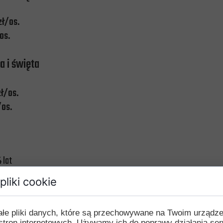
zł/os.
zł/os.
a i święta
 zł/os.
zł/os.
 lat
ół podstawowych i ponadpodstawowych
pliki cookie
ałe pliki danych, które są przechowywane na Twoim urządz
stron internetowych. Używamy ich do poprawy działania ser