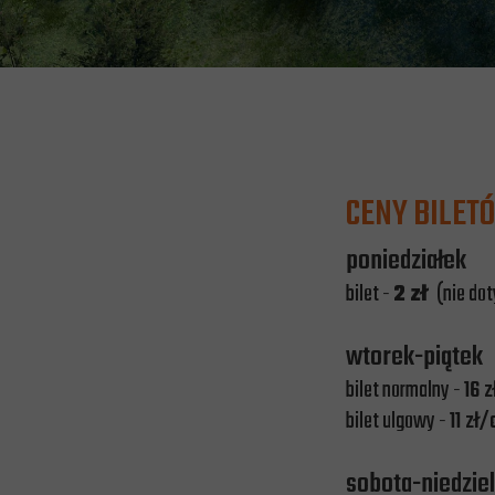
CENY BILET
poniedziałek
bilet -
2 zł
(nie do
wtorek-piątek
bilet normalny -
16 
bilet ulgowy -
11 z
sobota-niedzi