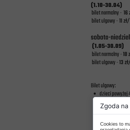
(1.10-30.04)
bilet normalny -
16 
bilet ulgowy -
11 
sobota-niedziel
(1.05-30.09)
bilet normalny -
18
bilet ulgowy -
13 
Bilet ulgowy:
dzieci powyżej 4
uczniowie szk
Zgoda na 
studenci
emeryci
Cookies to m
renciści
przeglądania 