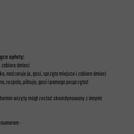
ące opłaty:
i zabiera śmieci
, nadzoruje je, gasi, sprząta miejsce i zabiera śmieci
, rozpala, pilnuje, gasi i pomaga posprzątać
 termin wizyty mógł zostać skoordynowany z innymi
d numerem -