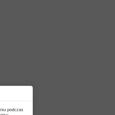
eniu podczas
wisu,