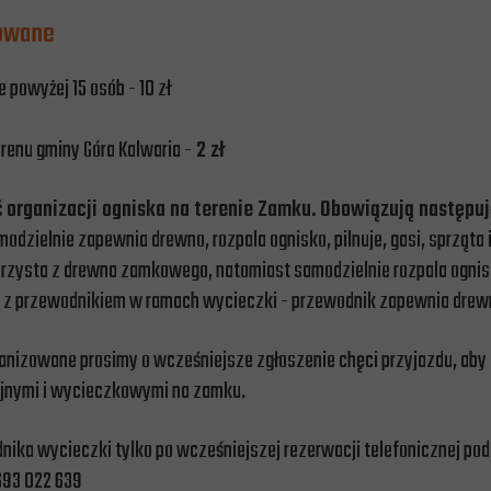
zowane
 powyżej 15 osób - 10 zł
renu gminy Góra Kalwaria -
2 zł
ć organizacji ogniska na terenie Zamku. Obowiązują następuj
modzielnie zapewnia drewno, rozpala ognisko, pilnuje, gasi, sprząta 
korzysta z drewna zamkowego, natomiast samodzielnie rozpala ognisko
o z przewodnikiem w ramach wycieczki - przewodnik zapewnia drewno
anizowane prosimy o wcześniejsze zgłoszenie chęci przyjazdu, aby
yjnymi i wycieczkowymi na zamku.
ika wycieczki tylko po wcześniejszej rezerwacji telefonicznej po
 693 022 639