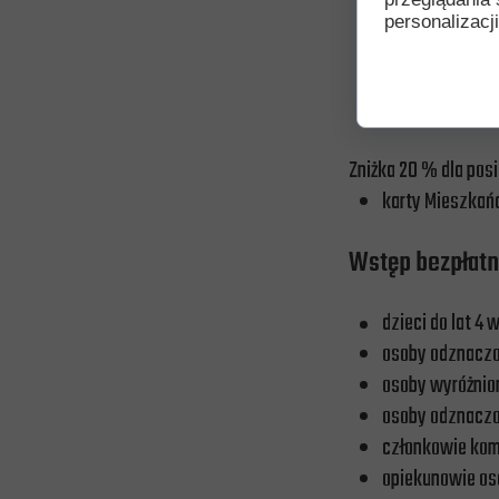
inwalidzi
personalizacji
osoby niepełno
rowerzyści
posiadacze Kart
Zniżka 20 % dla pos
karty Mieszkań
Wstęp bezpłat
dzieci do lat 4 
osoby odznaczon
osoby wyróżnio
osoby odznaczo
członkowie kom
opiekunowie os