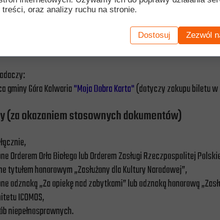
 treści, oraz analizy ruchu na stronie.
sprawne
Dostosuj
Zezwól n
y Rodziny gminy Góra Kalwaria.
iadaczy:
ca gminy Góra Kalwaria
"Moja Dobra Karta"
(dotyczy zakupu biletu w
ny (za okazaniem stosownych dokumentów)
włącznie,
e Orderem Orła Białego lub Orderem Zasługi Rzeczpospolitej Polskie
ne tytułem honorowym „Zasłużony dla Kultury Narodowej”,
ne odznaką „Za opiekę nad zabytkami” lub odznaką honorową „Zasłu
itetu ICOMOS,
ób niepełnosprawnych.