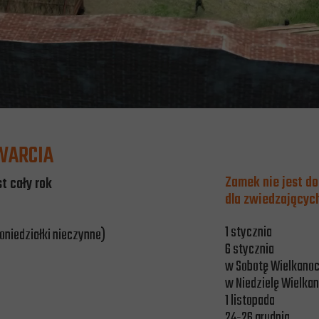
WARCIA
Zamek nie jest d
t cały rok
dla zwiedzającyc
1 stycznia
oniedziałki nieczynne)
6 stycznia
w Sobotę Wielkanoc
w Niedzielę Wielkan
1 listopada
24-26 grudnia