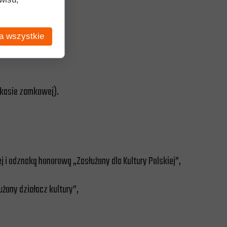
a wszystkie
 kasie zamkowej).
j i
odznaką honorową „Zasłużony dla Kultury Polskiej”,
żony działacz kultury”,