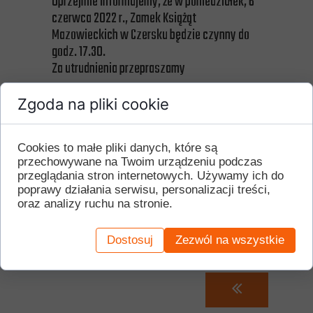
Uprzejmie informujemy, że w poniedziałek, 6
czerwca 2022 r., Zamek Książąt
Mazowieckich w Czersku będzie czynny do
godz. 17.30.
Za utrudnienia przepraszamy
Zgoda na pliki cookie
Cookies to małe pliki danych, które są
przechowywane na Twoim urządzeniu podczas
przeglądania stron internetowych. Używamy ich do
poprawy działania serwisu, personalizacji treści,
oraz analizy ruchu na stronie.
Dostosuj
Zezwól na wszystkie