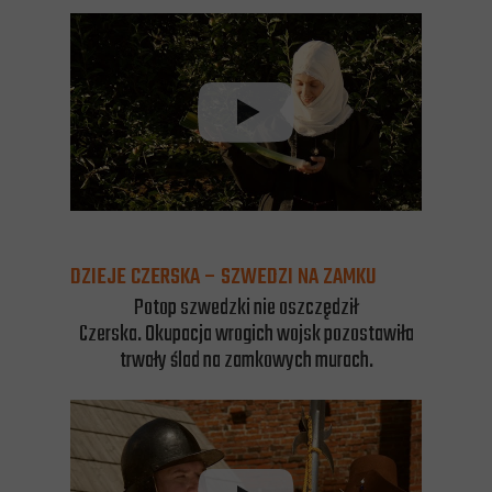
DZIEJE CZERSKA – SZWEDZI NA ZAMKU
Potop szwedzki nie oszczędził
Czerska. Okupacja wrogich wojsk pozostawiła
trwały ślad na zamkowych murach.