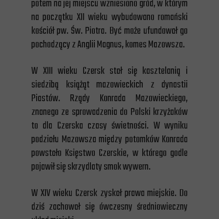
potem na jej miejscu wzniesiono gród, w którym
na początku XII wieku wybudowano romański
kościół pw. Św. Piotra. Być może ufundował go
pochodzący z Anglii Magnus, komes Mazowsza.
W XIII wieku Czersk stał się kasztelanią i
siedzibą książąt mazowieckich z dynastii
Piastów. Rządy Konrada Mazowieckiego,
znanego ze sprowadzenia do Polski krzyżaków
to dla Czerska czasy świetności. W wyniku
podziału Mazowsza między potomków Konrada
powstało Księstwo Czerskie, w którego godle
pojawił się skrzydlaty smok wywern.
W XIV wieku Czersk zyskał prawa miejskie. Do
dziś zachował się ówczesny średniowieczny