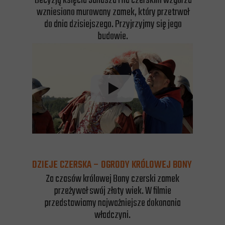
Decyzją księcia Janusza I na czerskim wzgórzu
wzniesiono murowany zamek, który przetrwał
do dnia dzisiejszego. Przyjrzyjmy się jego
budowie.
DZIEJE CZERSKA – OGRODY KRÓLOWEJ BONY
Za czasów królowej Bony czerski zamek
przeżywał swój złoty wiek. W filmie
przedstawiamy najważniejsze dokonania
władczyni.